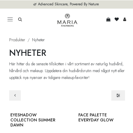
Hoppa till innehåll
🌿 Advanced Skincare, Powered By Nature
Produkter
Nyheter
NYHETER
Här hittar du de senaste tillskotten i vårt sortiment av naturlig hudvård,
hårvård och makeup. Uppdatera din hudvårdsrutin med något nytt eller
upptäck nya nyanser av tidigare makeup-favoriter!
Limited Edition
Nyhet!
EYESHADOW
FACE PALETTE
COLLECTION SUMMER
EVERYDAY GLOW
DAWN