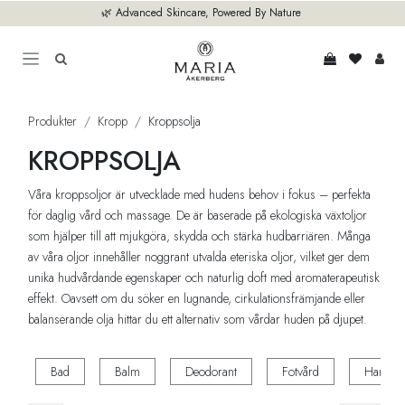
Hoppa till innehåll
🌿 Advanced Skincare, Powered By Nature
Produkter
Kropp
Kroppsolja
KROPPSOLJA
Våra kroppsoljor är utvecklade med hudens behov i fokus – perfekta
för daglig vård och massage. De är baserade på ekologiska växtoljor
som hjälper till att mjukgöra, skydda och stärka hudbarriären. Många
av våra oljor innehåller noggrant utvalda eteriska oljor, vilket ger dem
unika hudvårdande egenskaper och naturlig doft med aromaterapeutisk
effekt. Oavsett om du söker en lugnande, cirkulationsfrämjande eller
balanserande olja hittar du ett alternativ som vårdar huden på djupet.
Bad
Balm
Deodorant
Fotvård
Handvå