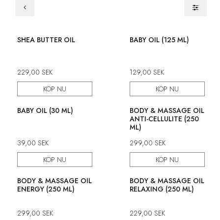
SHEA BUTTER OIL
BABY OIL (125 ML)
229,00
SEK
129,00
SEK
KÖP NU
KÖP NU
BABY OIL (30 ML)
BODY & MASSAGE OIL
ANTI-CELLULITE (250
ML)
39,00
SEK
299,00
SEK
KÖP NU
KÖP NU
BODY & MASSAGE OIL
BODY & MASSAGE OIL
ENERGY (250 ML)
RELAXING (250 ML)
299,00
SEK
229,00
SEK