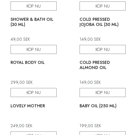
KÖP NU
KÖP NU
SHOWER & BATH OIL
COLD PRESSED
(30 ML)
JOJOBA OIL (30 ML)
49,00
SEK
149,00
SEK
KÖP NU
KÖP NU
ROYAL BODY OIL
COLD PRESSED
ALMOND OIL
299,00
SEK
149,00
SEK
KÖP NU
KÖP NU
LOVELY MOTHER
BABY OIL (250 ML)
249,00
SEK
199,00
SEK