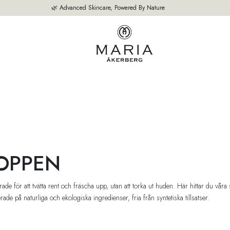
🌿 Advanced Skincare, Powered By Nature
M
VÅRA PRODUKTER
BÄSTSÄLJARE
OM OSS
EXPERTEN TIPS
OPPEN
ade för att tvätta rent och fräscha upp, utan att torka ut huden. Här hittar du 
de på naturliga och ekologiska ingredienser, fria från syntetiska tillsatser.