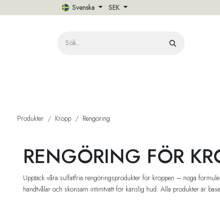
Hoppa till innehåll
Svenska
SEK
HE
Produkter
Kropp
Rengöring
RENGÖRING FÖR KR
Upptäck våra sulfatfria rengöringsprodukter för kroppen – noga formuler
handtvålar och skonsam intimtvätt för känslig hud. Alla produkter är basera