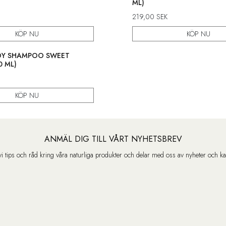
ML)
219,00
SEK
KÖP NU
KÖP NU
DY SHAMPOO SWEET
0 ML)
KÖP NU
ANMÄL DIG TILL VÅRT NYHETSBREV
vi tips och råd kring våra naturliga produkter och delar med oss av nyheter och k