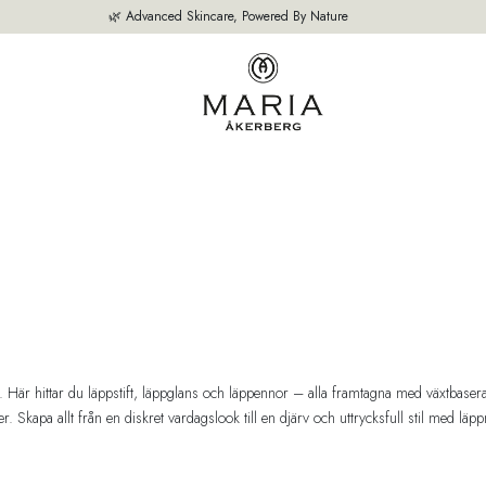
🌿 Advanced Skincare, Powered By Nature
M
VÅRA PRODUKTER
BÄSTSÄLJARE
OM OSS
EXPERTEN TIPS
r hittar du läppstift, läppglans och läppennor – alla framtagna med växtbaserad
ier. Skapa allt från en diskret vardagslook till en djärv och uttrycksfull stil med 