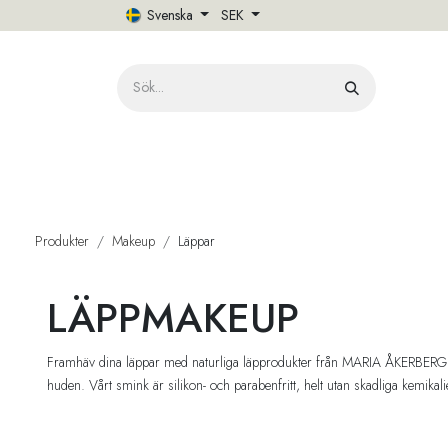
Hoppa till innehåll
Svenska
SEK
HE
Produkter
Makeup
Läppar
LÄPPMAKEUP
Framhäv dina läppar med naturliga läpprodukter från MARIA ÅKERBERG. Hä
huden. Vårt smink är silikon- och parabenfritt, helt utan skadliga kemikal