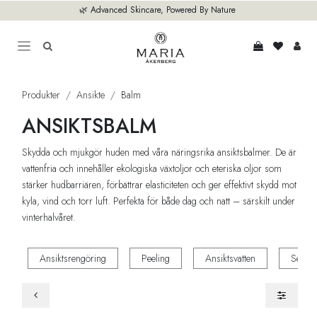
Hoppa till innehåll
🌿 Advanced Skincare, Powered By Nature
Produkter
Ansikte
Balm
ANSIKTSBALM
Skydda och mjukgör huden med våra näringsrika ansiktsbalmer. De är
vattenfria och innehåller ekologiska växtoljor och eteriska oljor som
stärker hudbarriären, förbättrar elasticiteten och ger effektivt skydd mot
kyla, vind och torr luft. Perfekta för både dag och natt – särskilt under
vinterhalvåret.
Ansiktsrengöring
Peeling
Ansiktsvatten
Seru