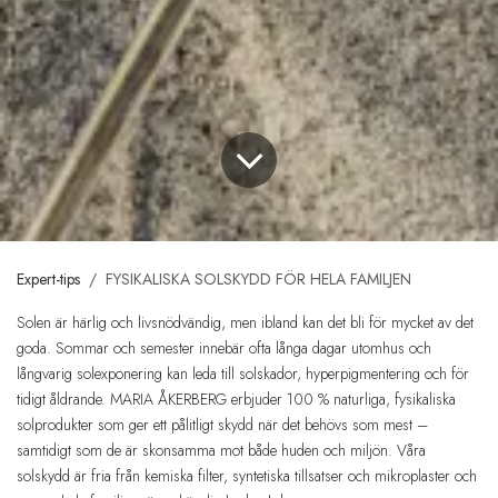
Expert-tips
FYSIKALISKA SOLSKYDD FÖR HELA FAMILJEN
Solen är härlig och livsnödvändig, men ibland kan det bli för mycket av det
goda. Sommar och semester innebär ofta långa dagar utomhus och
långvarig solexponering kan leda till solskador, hyperpigmentering och för
tidigt åldrande. MARIA ÅKERBERG erbjuder 100 % naturliga, fysikaliska
solprodukter som ger ett pålitligt skydd när det behövs som mest –
samtidigt som de är skonsamma mot både huden och miljön. Våra
solskydd är fria från kemiska filter, syntetiska tillsatser och mikroplaster och