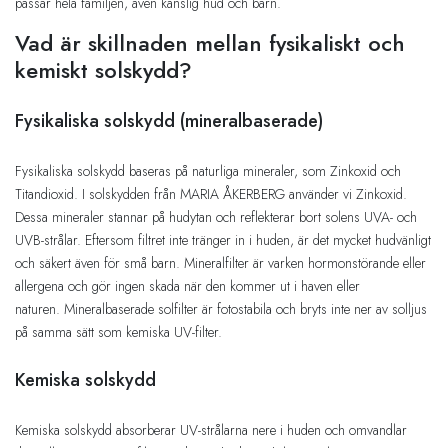
passar hela familjen, även känslig hud och barn.
Vad är skillnaden mellan fysikaliskt och
kemiskt solskydd?
Fysikaliska solskydd (mineralbaserade)
Fysikaliska solskydd baseras på naturliga mineraler, som Zinkoxid och
Titandioxid. I solskydden från MARIA ÅKERBERG använder vi Zinkoxid.
Dessa mineraler stannar på hudytan och reflekterar bort solens UVA- och
UVB-strålar. Eftersom filtret inte tränger in i huden, är det mycket hudvänligt
och säkert även för små barn. Mineralfilter är varken hormonstörande eller
allergena och gör ingen skada när den kommer ut i haven eller
naturen. Mineralbaserade solfilter är fotostabila och bryts inte ner av solljus
på samma sätt som kemiska UV-filter.
Kemiska solskydd
Kemiska solskydd absorberar UV-strålarna nere i huden och omvandlar