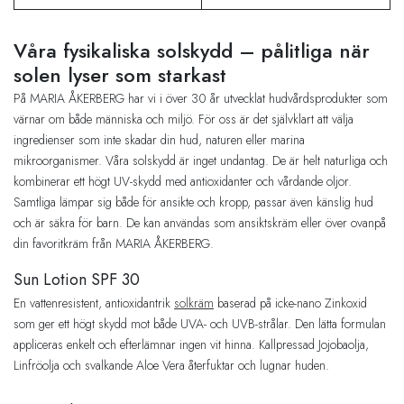
Våra fysikaliska solskydd – pålitliga när
solen lyser som starkast
På MARIA ÅKERBERG har vi i över 30 år utvecklat hudvårdsprodukter som
värnar om både människa och miljö. För oss är det självklart att välja
ingredienser som inte skadar din hud, naturen eller marina
mikroorganismer. Våra solskydd är inget undantag. De är helt naturliga och
kombinerar ett högt UV-skydd med antioxidanter och vårdande oljor.
Samtliga lämpar sig både för ansikte och kropp, passar även känslig hud
och är säkra för barn. De kan användas som ansiktskräm eller över ovanpå
din favoritkräm från MARIA ÅKERBERG.
Sun Lotion SPF 30
En vattenresistent, antioxidantrik
solkräm
baserad på icke-nano Zinkoxid
som ger ett högt skydd mot både UVA- och UVB-strålar. Den lätta formulan
appliceras enkelt och efterlämnar ingen vit hinna. Kallpressad Jojobaolja,
Linfröolja och svalkande Aloe Vera återfuktar och lugnar huden.