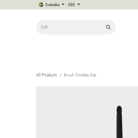
Hoppa till innehåll
Svenska
SEK
HE
All Products
Brush Smokey Eye