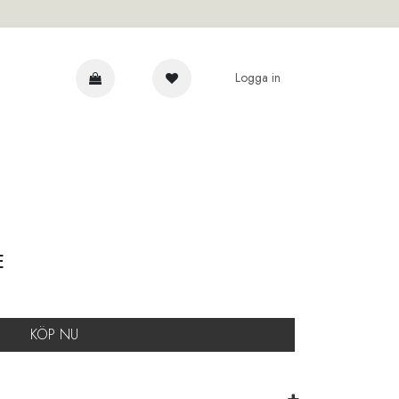
Logga in
AR
E
KÖP NU