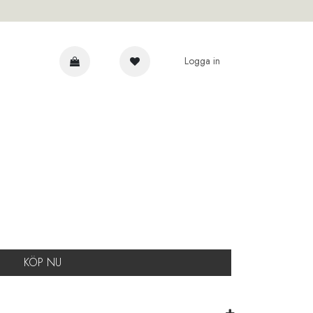
Logga in
AR
KÖP NU