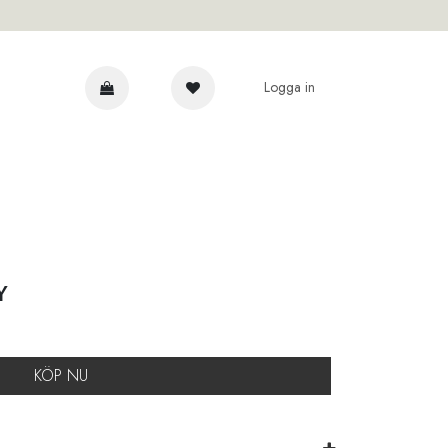
Logga in
AR
Y
KÖP NU