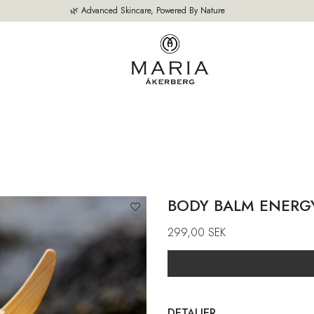
🌿 Advanced Skincare, Powered By Nature
M
VÅRA PRODUKTER
BÄSTSÄLJARE
OM OSS
EXPERTEN TIPS
BODY BALM ENERG
299,00
SEK
DETALJER