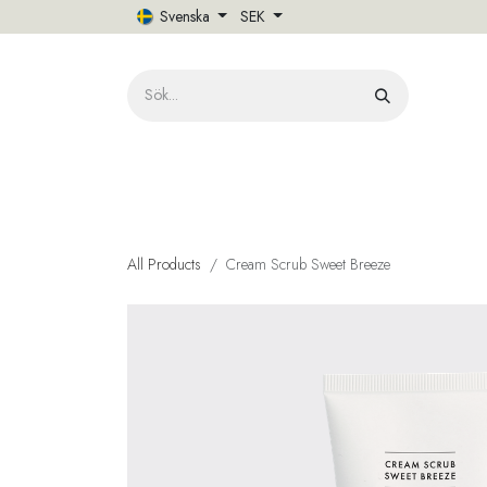
Hoppa till innehåll
Svenska
SEK
HE
All Products
Cream Scrub Sweet Breeze