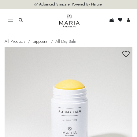
Hoppa till innehåll
🌿 Advanced Skincare, Powered By Nature
All Products
Läppcerat
All Day Balm