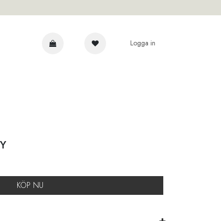
Logga in
AR
Y
KÖP NU