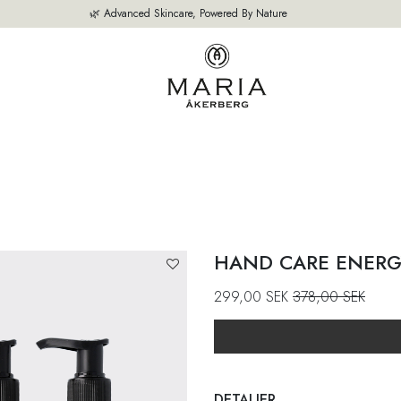
🌿 Advanced Skincare, Powered By Nature
M
VÅRA PRODUKTER
BÄSTSÄLJARE
OM OSS
EXPERTEN TIPS
HAND CARE ENERG
299,00
SEK
378,00
SEK
DETALJER