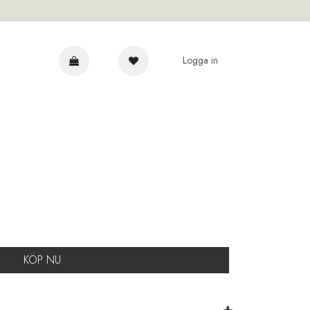
Logga in
AR
KÖP NU