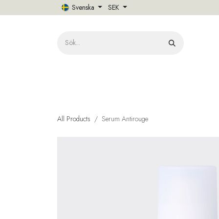
Hoppa till innehåll
Svenska
SEK
HE
All Products
Serum Antirouge