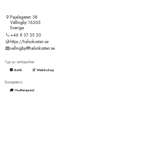
Pajalagatan 38
Vällingby 16265
Sverige
+46 8 37 35 20
https://halsokosten.se
vallingby@halsokosten.se
Typ av verksamhet
🏢 Butik
🛒 Webbshop
Kompetens
🎓 Hudterapeut