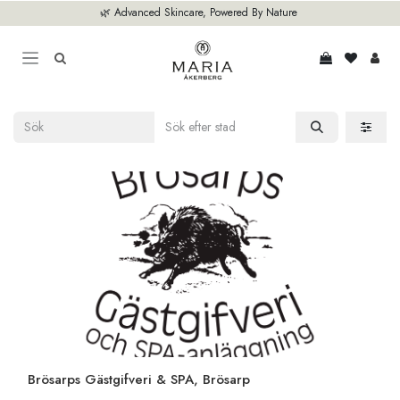
Hoppa till innehåll
🌿 Advanced Skincare, Powered By Nature
Brösarps Gästgifveri & SPA, Brösarp