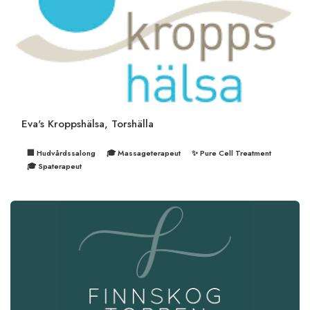
Eva's Kroppshälsa, Torshälla
🏢 Hudvårdssalong
🎓 Massageterapeut
✨ Pure Cell Treatment
🎓 Spaterapeut