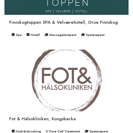
Finnskogtoppen SPA & Velværehotell, Grue Finnskog
🏢 Spa
🏢 Hotell
🎓 Massageterapeut
🎓 Spaterapeut
Fot & Hälsokliniken, Kungsbacka
🏢 Hudvårdssalong
✨ Pure Cell Treatment
🎓 Spaterapeut