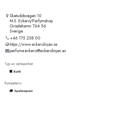
Skatuddsvägen 10
M.S. Eckerö/Parfymshop
Grisslehamn 764 56
Sverige
+46 175 258 00
https://www.eckerolinjen.se
perfume.eckero@eckerolinjen.ax
Typ av verksamhet
🏢 Butik
Kompetens
🎓 Spaterapeut