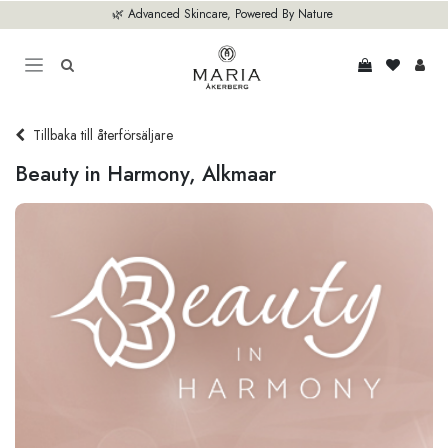
Hoppa till innehåll
🌿 Advanced Skincare, Powered By Nature
Tillbaka till återförsäljare
Beauty in Harmony, Alkmaar