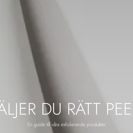
ÄLJER DU RÄTT PE
En guide till våra exfolierande produkter