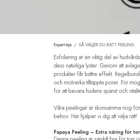
Expert-tips
SÅ VÄLJER DU RÄTT PEELING
Exfoliering är en viktig del av hudvård
dess naturliga lyster. Genom att avläg
produkter får bättre effekt. Regelbund
och motverka tilltäppta porer. För mogen
för att bevara hudens spänst och vitalit
Våra peelingar är skonsamma nog för a
behov. Här hjälper vi dig att välja rätt!
Papaya Peeling – Extra näring för to
Denna peeling är särskilt bra för torr 