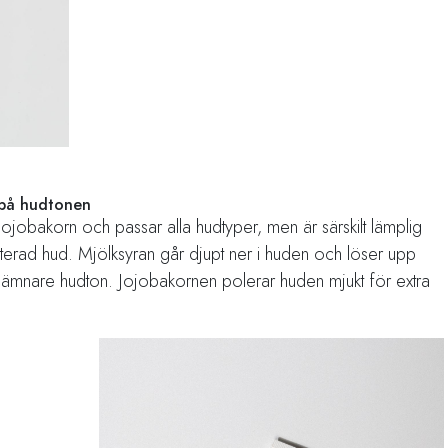
 på hudtonen
ojobakorn och passar alla hudtyper, men är särskilt lämplig
enterad hud. Mjölksyran går djupt ner i huden och löser upp
en jämnare hudton. Jojobakornen polerar huden mjukt för extra