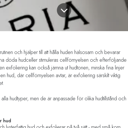
srutinen och hjälper till att hålla huden hälsosam och bevarar
sna döda hudceller stimuleras cellförnyelsen och efterföljande
en exfoliering kan också jämna ut hudtonen, minska fina linjer
 hud, där cellförnyelsen avtar, är exfoliering särskilt viktig
et.
lla hudtyper, men de är anpassade för olika hudtillstånd och
rr hud
och lysterfattig hud och exfolierar på två sätt - med små korn