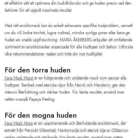
ett effektivt sätt att optimera din hudvårdsrutin och ge huden precis vad den
behöver för att uppnå maximala resultat.
Med rätt ansiktsmask kan du enkelt adressera specifika hudproblem, oavsett
om du vill lindra torrhet, lugna rodnad, minska synliga porer eller bara ge
huden en snabb uppfräschning. MARIA ÅKERBERG erbjuder ett omfattande
sortiment av ansiktsmasker anpassade för alla hudtyper och behov. Utforska
våra rekommendationer nedan och hitta din nya hudhjälte!
För den torra huden
Face Mask Moist
är en fuktgivande och utslätande mask som passar alla
hudtyper. Berikad med eteriska oljor från Neroli och Mandarin, ger den
intensiv återfuktning och stärker huden. För bästa resultat, använd över
natten ovanpå Papaya Peeling.
För den mogna huden
Face Mask More
är en uppstramande och återfuktande ansiktsmask, där
extrakt från Persiskt Silkesträd, Havtornsolja och eterisk olja av Olibanum
verkar utslätande och stärkande. För bästa resultat, använd över natten