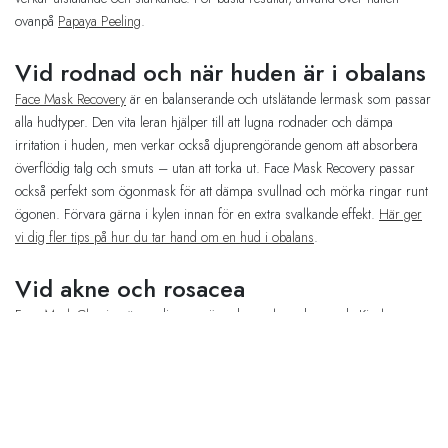
ovanpå
Papaya Peeling
.
Vid rodnad och när huden är i obalans
Face Mask Recovery
är en balanserande och utslätande lermask som passar
alla hudtyper. Den vita leran hjälper till att lugna rodnader och dämpa
irritation i huden, men verkar också djuprengörande genom att absorbera
överflödig talg och smuts – utan att torka ut. Face Mask Recovery passar
också perfekt som ögonmask för att dämpa svullnad och mörka ringar runt
ögonen. Förvara gärna i kylen innan för en extra svalkande effekt.
Här ger
vi dig fler tips på hur du tar hand om en hud i obalans
.
Vid akne och rosacea
Face Mask Clearing
är en djuprengörande mask med renande Kisel som
effektivt absorberar bakterier, överflödig talg och smuts från tilltäppta porer.
Den hjälper även till att minska inflammation i huden och kan på så sätt
lindra akne och rosacea. Vid akneutbrott och skov av Rosacea – använd
först
AHA & Jojoba Peeling
och applicera masken ovanpå. Låt verka över
natten.