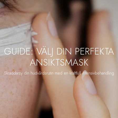
GUIDE: VÄLJ DIN PERFEKTA
ANSIKTSMASK
Skräddarsy din hudvårdsrutin med en kraftfull intensivbehandling