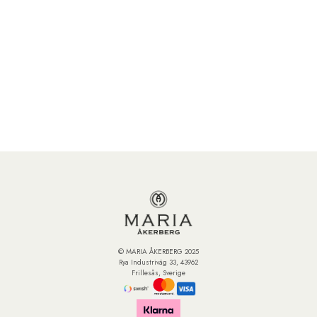
© MARIA ÅKERBERG 2025
Rya Industriväg 33, 43962
Frillesås, Sverige