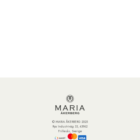
© MARIA ÅKERBERG 2025
Rya Industriväg 33, 43962
Frillesås, Sverige