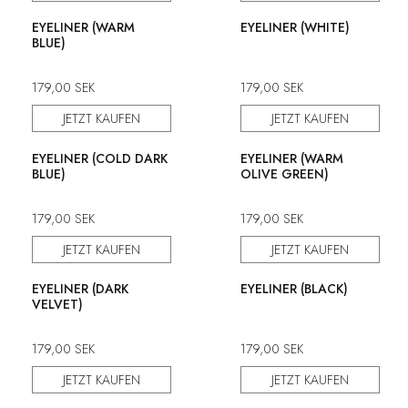
EYELINER (WARM
EYELINER (WHITE)
BLUE)
179,00
SEK
179,00
SEK
JETZT KAUFEN
JETZT KAUFEN
EYELINER (COLD DARK
EYELINER (WARM
BLUE)
OLIVE GREEN)
179,00
SEK
179,00
SEK
JETZT KAUFEN
JETZT KAUFEN
EYELINER (DARK
EYELINER (BLACK)
VELVET)
179,00
SEK
179,00
SEK
JETZT KAUFEN
JETZT KAUFEN