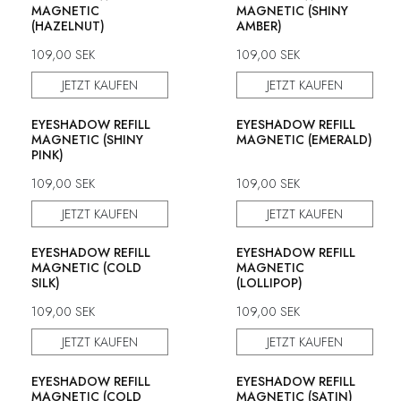
MAGNETIC
MAGNETIC (SHINY
(HAZELNUT)
AMBER)
109,00
SEK
109,00
SEK
JETZT KAUFEN
JETZT KAUFEN
EYESHADOW REFILL
EYESHADOW REFILL
MAGNETIC (SHINY
MAGNETIC (EMERALD)
PINK)
109,00
SEK
109,00
SEK
JETZT KAUFEN
JETZT KAUFEN
EYESHADOW REFILL
EYESHADOW REFILL
MAGNETIC (COLD
MAGNETIC
SILK)
(LOLLIPOP)
109,00
SEK
109,00
SEK
JETZT KAUFEN
JETZT KAUFEN
EYESHADOW REFILL
EYESHADOW REFILL
MAGNETIC (COLD
MAGNETIC (SATIN)