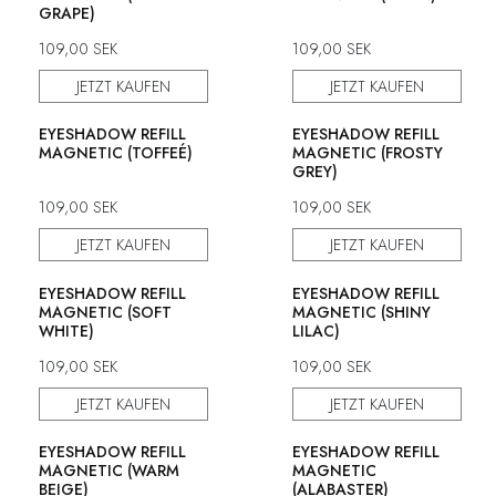
GRAPE)
109,00
SEK
109,00
SEK
JETZT KAUFEN
JETZT KAUFEN
EYESHADOW REFILL
EYESHADOW REFILL
MAGNETIC (TOFFEÉ)
MAGNETIC (FROSTY
GREY)
109,00
SEK
109,00
SEK
JETZT KAUFEN
JETZT KAUFEN
EYESHADOW REFILL
EYESHADOW REFILL
MAGNETIC (SOFT
MAGNETIC (SHINY
WHITE)
LILAC)
109,00
SEK
109,00
SEK
JETZT KAUFEN
JETZT KAUFEN
EYESHADOW REFILL
EYESHADOW REFILL
MAGNETIC (WARM
MAGNETIC
BEIGE)
(ALABASTER)