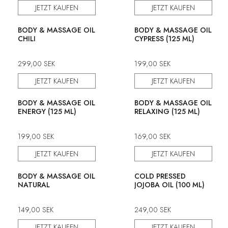
JETZT KAUFEN
JETZT KAUFEN
BODY & MASSAGE OIL
BODY & MASSAGE OIL
CHILI
CYPRESS (125 ML)
299,00
SEK
199,00
SEK
JETZT KAUFEN
JETZT KAUFEN
BODY & MASSAGE OIL
BODY & MASSAGE OIL
ENERGY (125 ML)
RELAXING (125 ML)
199,00
SEK
169,00
SEK
JETZT KAUFEN
JETZT KAUFEN
BODY & MASSAGE OIL
COLD PRESSED
NATURAL
JOJOBA OIL (100 ML)
149,00
SEK
249,00
SEK
JETZT KAUFEN
JETZT KAUFEN