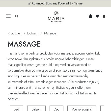
Overslaan naar inhoud
🌿 Advanced Skincare, Powered By Nature
Producten
Lichaam
Massage
MASSAGE
Hier vind je natuurlijke producten voor massage, speciaal ontwikkeld
voor zowel thuisgebruik als professionele behandelingen. Onze
massageoliën verzorgen de huid diep, werken verzachtend en
vergemakkelijken de massage en dragen zo bij aan een ontspannende
ervaring. Kies uit verschillende varianten met verwarmende,
kalmerende of stimulerende eigenschappen. Alle producten zijn vrij
van minerale oliën, siliconen en synthetische geurstoffen, om
maximale effectiviteit te bieden zonder het lichaam of het milieu te
belasten.
Bad
Balsem
Deo
Voetverzorging
Hand