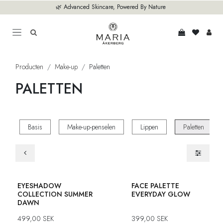
Overslaan naar inhoud
🌿 Advanced Skincare, Powered By Nature
Producten
Make-up
Paletten
PALETTEN
Basis
Make-up-penselen
Lippen
Paletten
Limited Edition
Nieuw
EYESHADOW
FACE PALETTE
COLLECTION SUMMER
EVERYDAY GLOW
DAWN
499,00
SEK
399,00
SEK