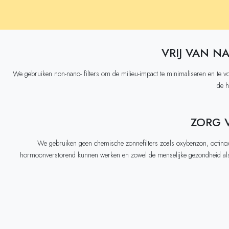
VRIJ VAN N
We gebruiken non-nano- filters om de milieu-impact te minimaliseren en te v
de h
ZORG 
We gebruiken geen chemische zonnefilters zoals oxybenzon, octino
hormoonverstorend kunnen werken en zowel de menselijke gezondheid a