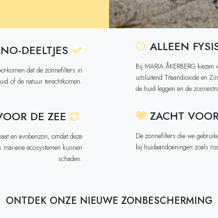
ALLEEN FYSIS
ANO-DEELTJES
Bij MARIA ÅKERBERG kiezen w
oorkomen dat de zonnefilters in
uitsluitend Titaandioxide en Zi
uid of de natuur terechtkomen.
de huid leggen en de zonnestr
ZACHT VOOR
VOOR DE ZEE
De zonnefilters die we gebruik
xaat en avobenzon, omdat deze
bij huidaandoeningen zoals ro
ls mariene ecosystemen kunnen
schaden.
ONTDEK ONZE NIEUWE ZONBESCHERMING