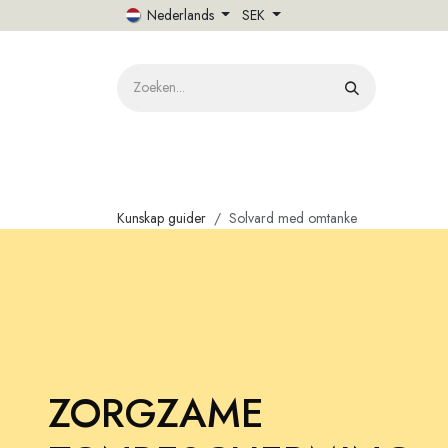
Overslaan naar inhoud
Nederlands
SEK
HOME
O
Kunskap guider
Solvard med omtanke
ZORGZAME