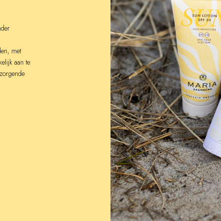
nder
den, met
elijk aan te
rzorgende