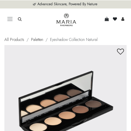
Overslaan naar inhoud
🌿 Advanced Skincare, Powered By Nature
All Products
Paletten
Eyeshadow Collection Natural