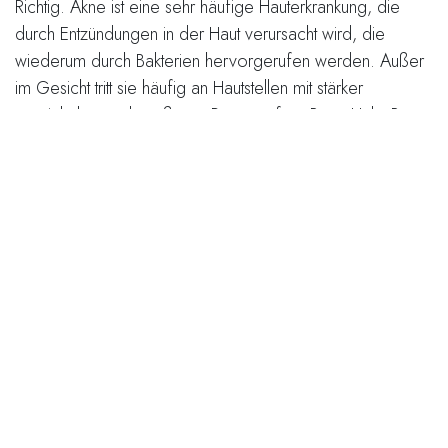
Richtig. Akne ist eine sehr häufige Hauterkrankung, die
durch Entzündungen in der Haut verursacht wird, die
wiederum durch Bakterien hervorgerufen werden. Außer
im Gesicht tritt sie häufig an Hautstellen mit stärker
entwickelten und größeren Poren auf, z. B. an Hals, Brust
und Rücken. Akne kann auch am Bauch, an den Schultern
und an den Innenseiten der Oberschenkel auftreten, ist
aber weniger häufig. Medizinisch wird die Akne je nach
Schweregrad und Form in verschiedene Typen eingeteilt.
Die häufigste Form ist die Akne vulgaris, eine Entzündung
der Talgdrüsen. Wenn deine Akne dich sehr stört, solltest
du einen Dermatologen aufsuchen, um eine Diagnose zu
erhalten.
Du kannst nichts gegen deine Akne tun
Das stimmt nicht. Es gibt zwar keine Wundermittel, die das
Problem über Nacht verschwinden lassen, aber du kannst