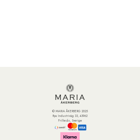
© MARIA ÅKERBERG 2025
Rya Industriväg 33, 43962
Frillesås, Sverige