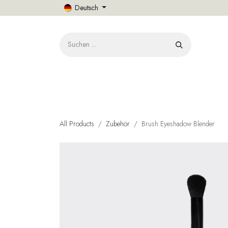
Zum Inhalt springen
Deutsch
START
All Products
Zubehör
Brush Eyeshadow Blender