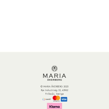
© MARIA ÅKERBERG 2025
Rya Industriväg 33, 43962
Frillesås, Sverige