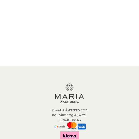
© MARIA ÅKERBERG 2025
Rya Industriväg 33, 43962
Frillesås, Sverige