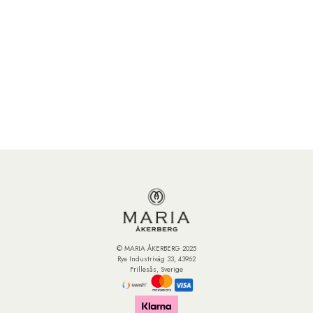
© MARIA ÅKERBERG 2025
Rya Industriväg 33, 43962
Frillesås, Sverige