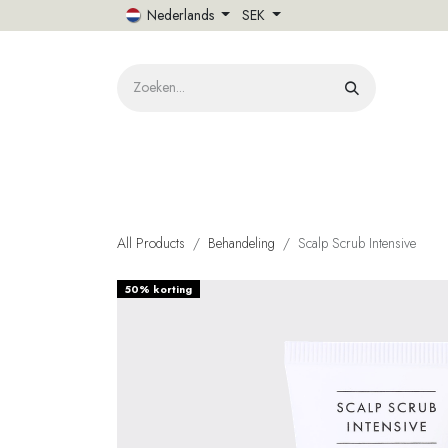
Overslaan naar inhoud
Nederlands
SEK
HOME
O
All Products
Behandeling
Scalp Scrub Intensive
50% korting