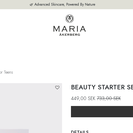
🌿 Advanced Skincare, Powered By Nature
NZE PRODUCTEN
BESTSELLERS
OVER ONS
ADVIES VAN ONZE
or Teens
BEAUTY STARTER S
449,00
SEK
733,00
SEK
DETAILS