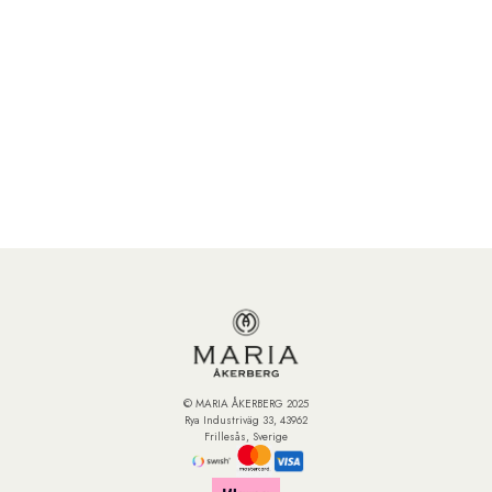
© MARIA ÅKERBERG 2025
Rya Industriväg 33, 43962
Frillesås, Sverige