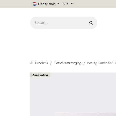
Overslaan naar inhoud
Nederlands
SEK
HOME
O
All Products
Gezichtsverzorging
Beauty Starter Set F
Aanbieding