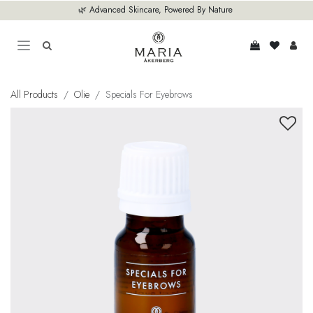
Overslaan naar inhoud
🌿 Advanced Skincare, Powered By Nature
All Products
Olie
Specials For Eyebrows