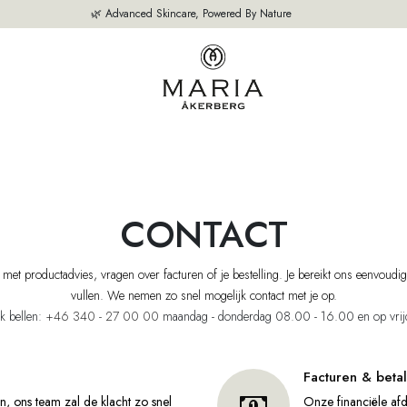
🌿 Advanced Skincare, Powered By Nature
NZE PRODUCTEN
BESTSELLERS
OVER ONS
ADVIES VAN ONZE
CONTACT
t productadvies, vragen over facturen of je bestelling. Je bereikt ons eenvoudig 
vullen. We nemen zo snel mogelijk contact met je op.
k bellen:
+46 340 - 27 00 00
maandag - donderdag 08.00 - 16.00 en op vrij
Facturen & beta
n, ons team zal de klacht zo snel
Onze financiële afd