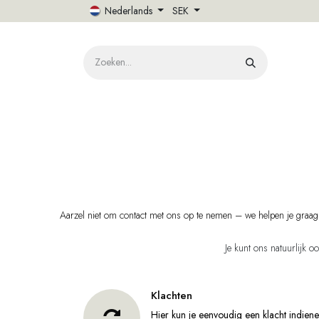
Overslaan naar inhoud
Nederlands
SEK
HOME
O
Aarzel niet om contact met ons op te nemen – we helpen je graag me
Je kunt ons natuurlijk oo
Klachten
Hier kun je eenvoudig een klacht indiene