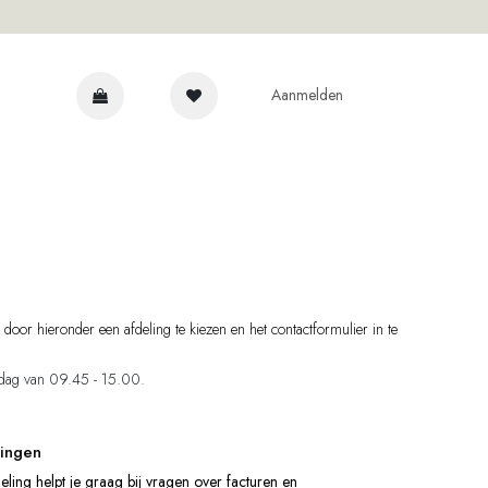
Aanmelden
 EXPERTS
door hieronder een afdeling te kiezen en het contactformulier in te
dag van 09.45 - 15.00.
lingen
eling helpt je graag bij vragen over facturen en