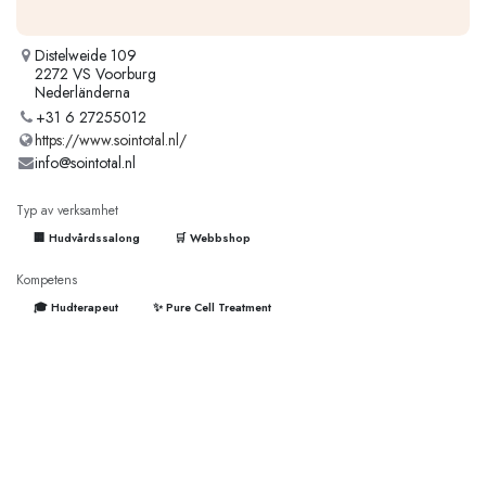
Distelweide 109
2272 VS Voorburg
Nederländerna
+31 6 27255012
https://www.sointotal.nl/
info@sointotal.nl
Typ av verksamhet
🏢 Hudvårdssalong
🛒 Webbshop
Kompetens
🎓 Hudterapeut
✨ Pure Cell Treatment