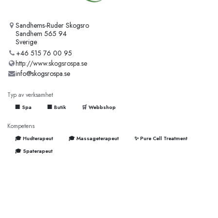
Sandhems-Ruder Skogsro
Sandhem 565 94
Sverige
+46 515 76 00 95
http://www.skogsrospa.se
info@skogsrospa.se
Typ av verksamhet
🏢 Spa
🏢 Butik
🛒 Webbshop
Kompetens
🎓 Hudterapeut
🎓 Massageterapeut
✨ Pure Cell Treatment
🎓 Spaterapeut