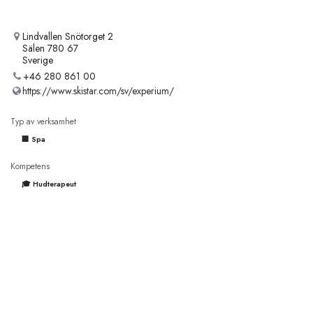
Lindvallen Snötorget 2
Sälen 780 67
Sverige
+46 280 861 00
https://www.skistar.com/sv/experium/
Typ av verksamhet
🏢 Spa
Kompetens
🎓 Hudterapeut