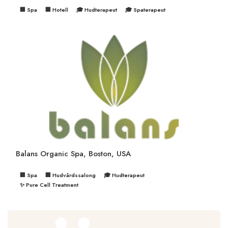
🏢 Spa
🏢 Hotell
🎓 Hudterapeut
🎓 Spaterapeut
Balans Organic Spa, Boston, USA
🏢 Spa
🏢 Hudvårdssalong
🎓 Hudterapeut
✨ Pure Cell Treatment