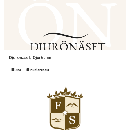
Djurönäset, Djurhamn
🏢 Spa
🎓 Hudterapeut