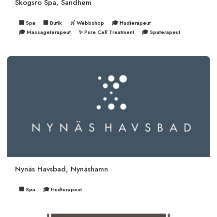
Skogsro Spa, Sandhem
🏢 Spa
🏢 Butik
🛒 Webbshop
🎓 Hudterapeut
🎓 Massageterapeut
✨ Pure Cell Treatment
🎓 Spaterapeut
Nynäs Havsbad, Nynäshamn
🏢 Spa
🎓 Hudterapeut