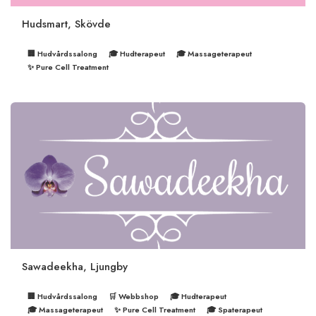
Hudsmart, Skövde
🏢 Hudvårdssalong
🎓 Hudterapeut
🎓 Massageterapeut
✨ Pure Cell Treatment
Sawadeekha, Ljungby
🏢 Hudvårdssalong
🛒 Webbshop
🎓 Hudterapeut
🎓 Massageterapeut
✨ Pure Cell Treatment
🎓 Spaterapeut