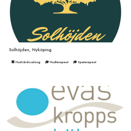
Solhöjden, Nyköping
🏢 Hudvårdssalong
🎓 Hudterapeut
🎓 Spaterapeut