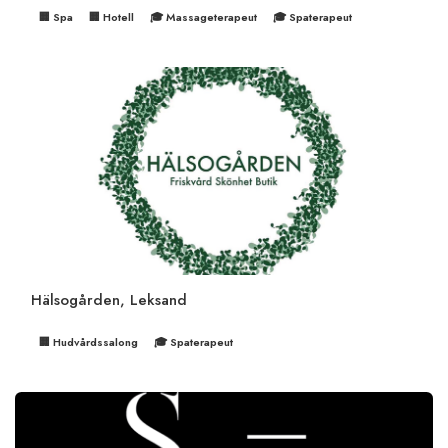
🏢 Spa
🏢 Hotell
🎓 Massageterapeut
🎓 Spaterapeut
Hälsogården, Leksand
🏢 Hudvårdssalong
🎓 Spaterapeut