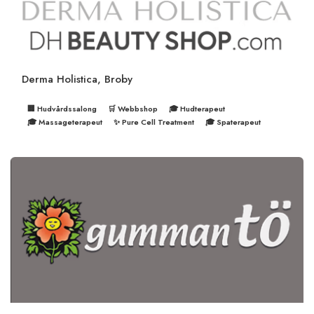
Derma Holistica, Broby
🏢 Hudvårdssalong
🛒 Webbshop
🎓 Hudterapeut
🎓 Massageterapeut
✨ Pure Cell Treatment
🎓 Spaterapeut