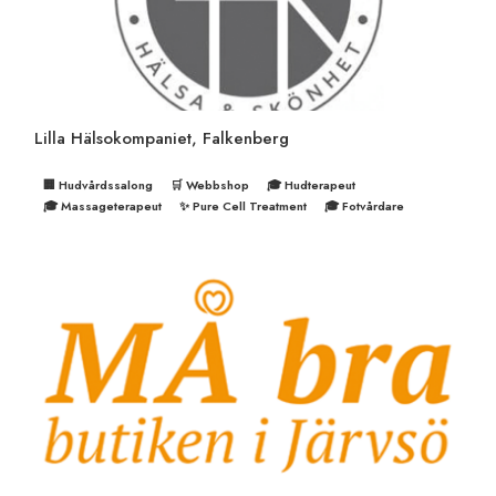
Lilla Hälsokompaniet, Falkenberg
🏢 Hudvårdssalong
🛒 Webbshop
🎓 Hudterapeut
🎓 Massageterapeut
✨ Pure Cell Treatment
🎓 Fotvårdare