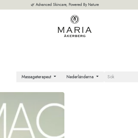
🌿 Advanced Skincare, Powered By Nature
M
VÅRA PRODUKTER
BÄSTSÄLJARE
OM OSS
EXPERTEN TIPS
Massageterapeut
Nederländerna