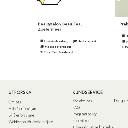
Beautysalon Beau Tea,
Pra
Zoetermeer
🏢 
🏢 Hudvårdssalong
🎓 Hudterapeut
🎓 
🎓 Massageterapeut
✨ Pu
✨ Pure Cell Treatment
UTFORSKA
KUNDSERVICE
Där ger 
Kontakta oss
Om oss
FAQ
Hitta återförsäljare
Integritetspolicy
Bli återförsäljare
Köpevillkor
Webbshop för återförsäljare
Tillgänglighetsredogörelse