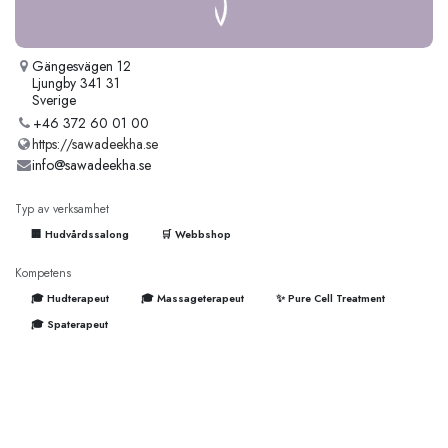
Gängesvägen 12
Ljungby 341 31
Sverige
+46 372 60 01 00
https://sawadeekha.se
info@sawadeekha.se
Typ av verksamhet
🏢 Hudvårdssalong
🛒 Webbshop
Kompetens
🎓 Hudterapeut
🎓 Massageterapeut
✨ Pure Cell Treatment
🎓 Spaterapeut