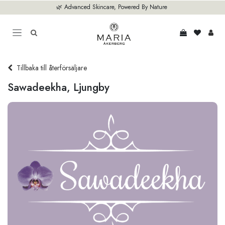
Hoppa till innehåll
🌿 Advanced Skincare, Powered By Nature
Tillbaka till återförsäljare
Sawadeekha, Ljungby