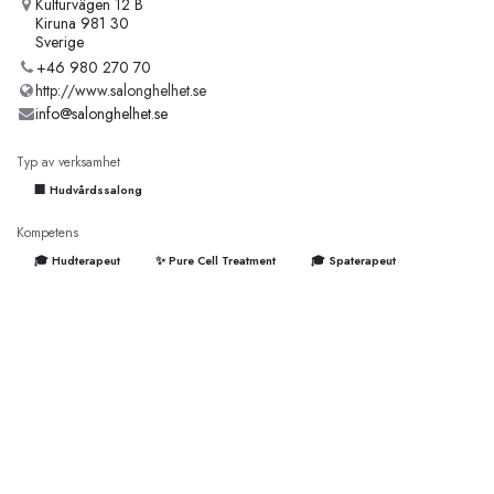
Kulturvägen 12 B
Kiruna 981 30
Sverige
+46 980 270 70
http://www.salonghelhet.se
info@salonghelhet.se
Typ av verksamhet
🏢 Hudvårdssalong
Kompetens
🎓 Hudterapeut
✨ Pure Cell Treatment
🎓 Spaterapeut